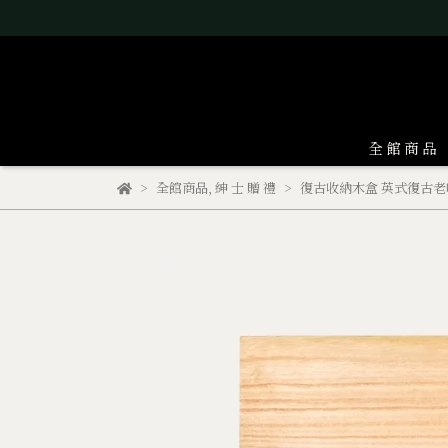
全 館 商 品
全館商品
,
紳 士 贈 禮
復古收納木盒 英式復古老味道 