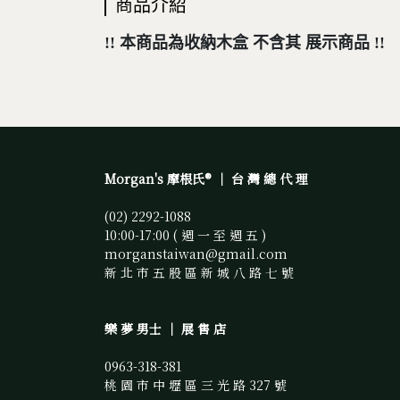
商品介紹
!! 本商品為收納木盒 不含其 展示商品 !!
Morgan's 摩根氏® ｜ 台 灣 總 代 理
(02) 2292-1088 
10:00-17:00 ( 週 一 至 週 五 )
morganstaiwan@gmail.com 
新 北 市 五 股 區 新 城 八 路 七 號
樂 夢 男士 ｜ 展 售 店
0963-318-381
桃 園 市 中 壢 區 三 光 路 327 號