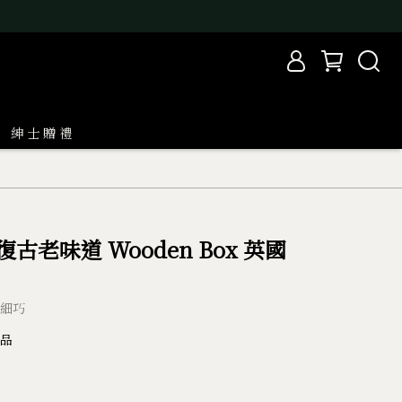
紳 士 贈 禮
古老味道 Wooden Box 英國
美細巧
商品