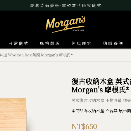
經 典 英 倫 美 學 · 重 塑 當 代 修 容 儀 式
日 常 儀 式
風 格 雕 琢
經 典 理 容
精 緻 養 護
Wooden Box 英國 Morgan's 摩根氏®
復古收納木盒 英式復
Morgan's 摩根氏®
英式復古收納木盒 小物收藏 精
本商品為收納木盒 不含其 展示
NT$650