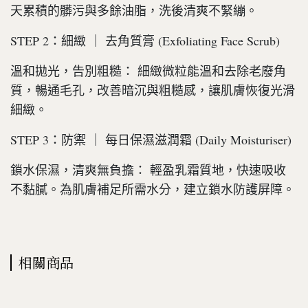
天累積的髒污與多餘油脂，洗後清爽不緊繃。
STEP 2：細緻 ｜ 去角質膏 (Exfoliating Face Scrub)
溫和拋光，告別粗糙： 細緻微粒能溫和去除老廢角
質，暢通毛孔，改善暗沉與粗糙感，讓肌膚恢復光滑
細緻。
STEP 3：防禦 ｜ 每日保濕滋潤霜 (Daily Moisturiser)
鎖水保濕，清爽無負擔： 輕盈乳霜質地，快速吸收
不黏膩。為肌膚補足所需水分，建立鎖水防護屏障。
相關商品