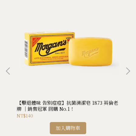
俐落
【擊退體味 告別痘痘】抗菌清潔皂 1873 英倫老
沁
牌 ｜銷售冠軍 回購 No.1！
NT$140
NT
加入購物車