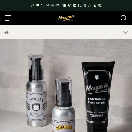
經 典 英 倫 美 學 · 重 塑 當 代 修 容 儀 式