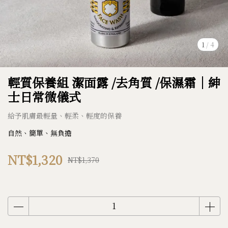
1
/
4
輕質保養組 潔面露 /去角質 /保濕霜｜紳
士日常微儀式
給予肌膚最輕量、輕柔、輕度的保養
自然、簡單、無負擔
NT$1,320
NT$1,370