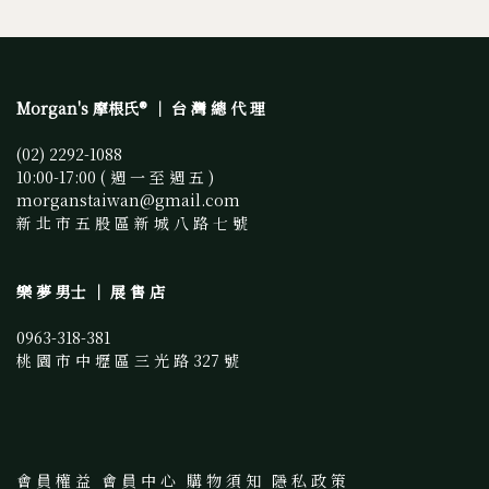
Morgan's 摩根氏® ｜ 台 灣 總 代 理
(02) 2292-1088 
10:00-17:00 ( 週 一 至 週 五 )
morganstaiwan@gmail.com 
新 北 市 五 股 區 新 城 八 路 七 號
樂 夢 男士 ｜ 展 售 店
0963-318-381
桃 園 市 中 壢 區 三 光 路 327 號
會 員 權 益
會 員 中 心
購 物 須 知
隱 私 政 策