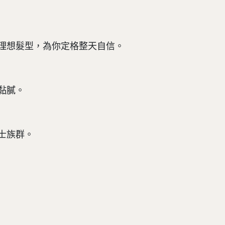
理想髮型，為你定格整天自信。
黏膩。
士族群。