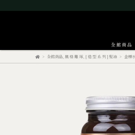
全 館 商 品
全館商品
,
風 格 雕 琢
,
[ 造 型 系 列 ] 髮油
金標水