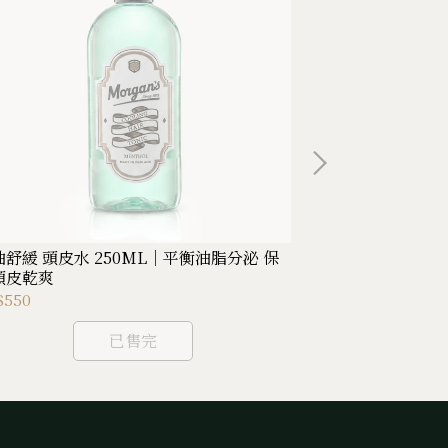
油舒緩 頭皮水 250ML｜平衡油脂分泌 保
控油舒緩 頭皮水
頭皮乾爽
持頭皮乾爽
$550
NT$390
已售完