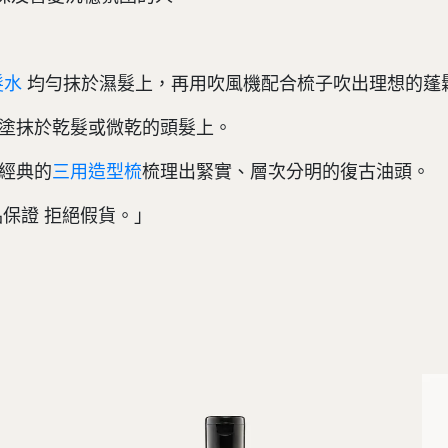
均勻抹於濕髮上，再用吹風機配合梳子吹出理想的蓬
髮水
勻塗抹於乾髮或微乾的頭髮上。
經典的
梳理出緊實、層次分明的復古油頭。
三用造型梳
正品保證 拒絕假貨。」