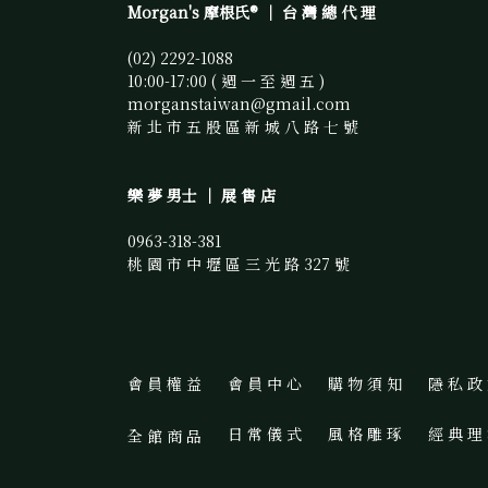
Morgan's 摩根氏® ｜ 台 灣 總 代 理
(02) 2292-1088 
10:00-17:00 ( 週 一 至 週 五 )
morganstaiwan@gmail.com 
新 北 市 五 股 區 新 城 八 路 七 號
樂 夢 男士 ｜ 展 售 店
0963-318-381
桃 園 市 中 壢 區 三 光 路 327 號
會 員 權 益
會 員 中 心
購 物 須 知
隱 私 政
日 常 儀 式
風 格 雕 琢
經 典 理
全 館 商 品