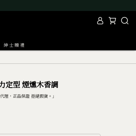
紳 士 贈 禮
力定型 煙燻木香調
台灣總代理，正品保證 拒絕假貨。」