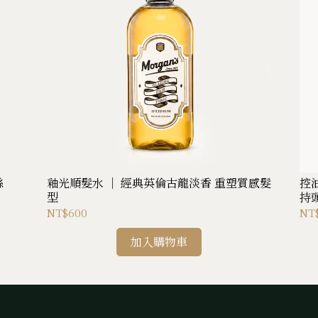
絲
釉光順髮水 ｜ 經典英倫古龍淡香 重塑質感髮
控
型
持
NT$600
NT
加入購物車