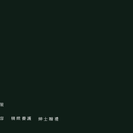
 策
 容
精 緻 養 護
紳 士 贈 禮