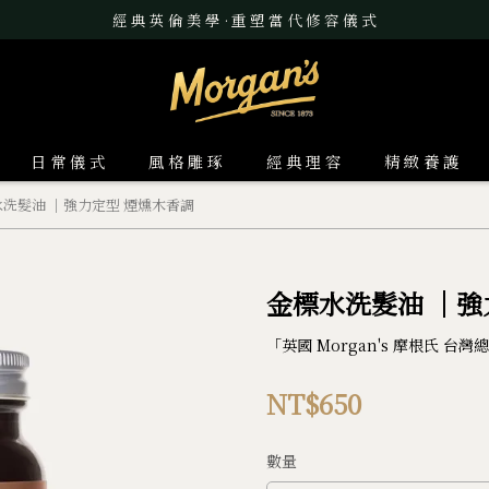
經 典 英 倫 美 學 · 重 塑 當 代 修 容 儀 式
日 常 儀 式
風 格 雕 琢
經 典 理 容
精 緻 養 護
洗髮油 ｜強力定型 煙燻木香調
金標水洗髮油 ｜強
「英國 Morgan's 摩根氏 
NT$650
數量