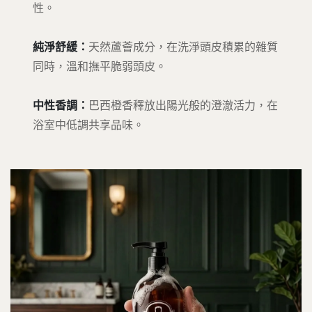
性。
純淨舒緩：
天然蘆薈成分，在洗淨頭皮積累的雜質
同時，溫和撫平脆弱頭皮。
中性香調：
巴西橙香釋放出陽光般的澄澈活力，在
浴室中低調共享品味。