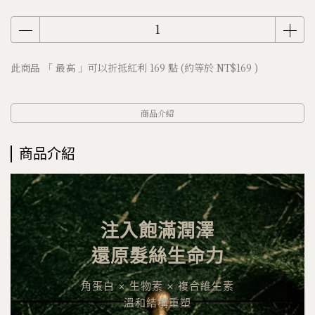
此商品 「 最高 」可以折抵紅利
169
點 (約等於
NT$169
)
商品介紹
商品介紹
注入飽滿潤澤
還原髮絲生命力
角蛋白 × 生物素 × 複合維生素
溫和結構重塑