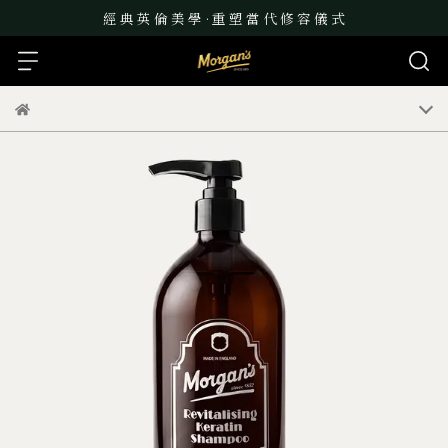
經 典 英 倫 美 學 · 重 塑 當 代 修 容 儀 式