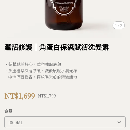
1
/
2
蘊活修護｜角蛋白保濕賦活洗髮露
・結構賦活核心，重塑強韌底蘊
•多重植萃深層修護，洗後展現水潤光澤
•中性巴西橙香，釋放陽光般的澄澈活力
NT$1,699
NT$1,799
容量
1000ML