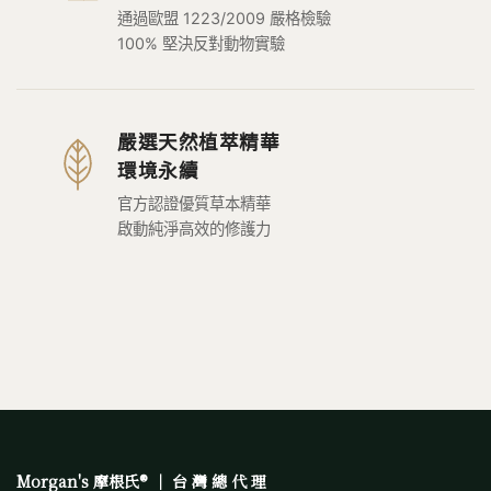
通過歐盟 1223/2009 嚴格檢驗
100% 堅決反對動物實驗
嚴選天然植萃精華
環境永續
官方認證優質草本精華
啟動純淨高效的修護力
Morgan's 摩根氏® ｜ 台 灣 總 代 理