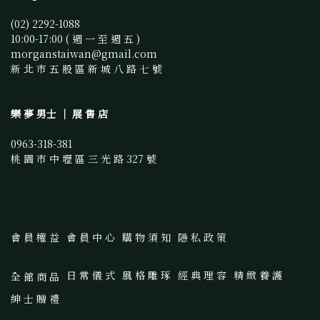
(02) 2292-1088 
10:00-17:00 ( 週 一 至 週 五 )
morganstaiwan@gmail.com 
新 北 市 五 股 區 新 城 八 路 七 號
樂 夢 男士 ｜ 展 售 店
0963-318-381
桃 園 市 中 壢 區 三 光 路 327 號
會 員 權 益
會 員 中 心
購 物 須 知
隱 私 政 策
日 常 儀 式
風 格 雕 琢
經 典 理 容
精 緻 養 護
全 館 商 品
紳 士 贈 禮