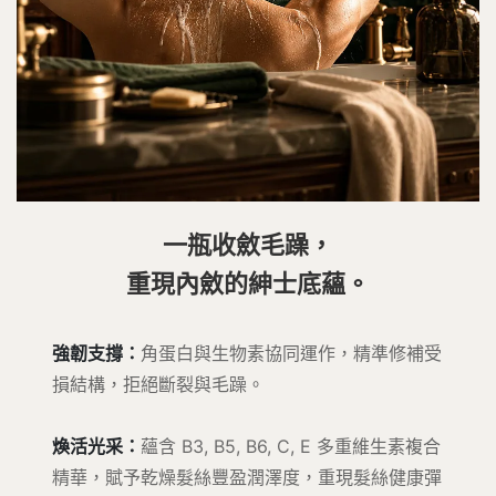
一瓶收斂毛躁，
重現內斂的紳士底蘊。
強韌支撐：
角蛋白與生物素協同運作，精準修補受
損結構，拒絕斷裂與毛躁。
煥活光采：
蘊含 B3, B5, B6, C, E 多重維生素複合
精華，賦予乾燥髮絲豐盈潤澤度，重現髮絲健康彈