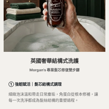
英國奢華結構式洗護
Morgan's 專業髮芯修復雙步驟
① 強韌賦活｜髮芯結構式調理
細緻泡沫溫和帶走日常塵垢，角蛋白從根本修補，讓
每一次洗淨都成為髮絲結構的重塑過程。