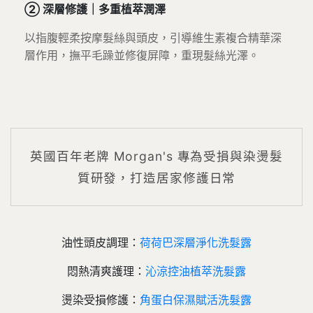
② 深層修護｜多重植萃潤澤
以指腹輕柔按摩髮絲與頭皮，引導維生素複合精華深
層作用，撫平毛躁並修復屏障，重現髮絲光澤。
英國百年老牌 Morgan's 專為受損與染燙髮
質研發，打造居家修護日常
油性頭皮調理：
荷荷巴深層淨化洗髮露
悶熱清爽護理：
沁涼控油植萃洗髮露
燙染受損修護：
角蛋白保濕賦活洗髮露