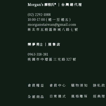
Morgan's 摩根氏® ｜ 台 灣 總 代 理
(02) 2292-1088 
10:00-17:00 ( 週 一 至 週 五 )
morganstaiwan@gmail.com 
新 北 市 五 股 區 新 城 八 路 七 號
樂 夢 男士 ｜ 展 售 店
0963-318-381
桃 園 市 中 壢 區 三 光 路 327 號
會 員 權 益
會 員 中 心
購 物 須 知
隱 私 政
日 常 儀 式
風 格 雕 琢
經 典 理
全 館 商 品