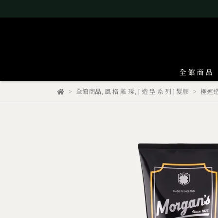
全 館 商 品
全館商品
,
風 格 雕 琢
,
[ 造 型 系 列 ] 髮膠
極速造