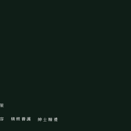
 策
 容
精 緻 養 護
紳 士 贈 禮