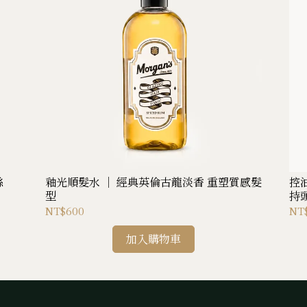
絲
釉光順髮水 ｜ 經典英倫古龍淡香 重塑質感髮
控
型
持
NT$600
NT
加入購物車