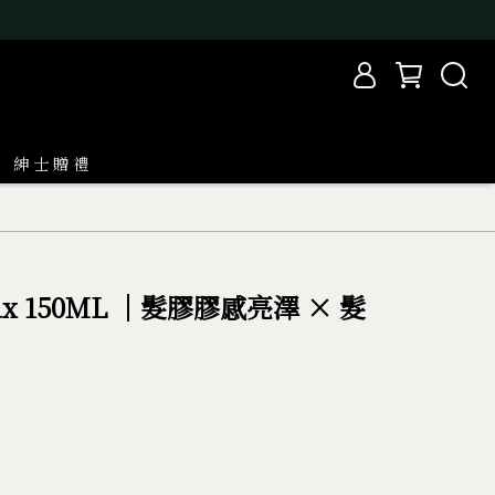
紳 士 贈 禮
ax 150ML ｜髮膠膠感亮澤 × 髮