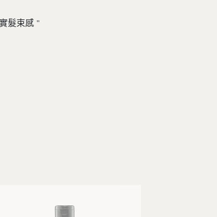
實髮束感 "