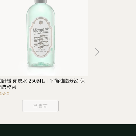
油舒緩 頭皮水 250ML｜平衡油脂分泌 保
控油舒緩 頭皮水
頭皮乾爽
持頭皮乾爽
$550
NT$390
已售完