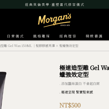
經 典 英 倫 美 學 · 重 塑 當 代 修 容 儀 式
日 常 儀 式
風 格 雕 琢
經 典 理 容
精 緻 養 護
型雕 Gel Wax 150ML ｜髮膠膠感亮澤 × 髮蠟強效定型
極速造型雕 Gel W
蠟強效定型
. 添加蠶絲蛋白 不會起白屑
. 極速呈現 緊實髮束感
NT$500