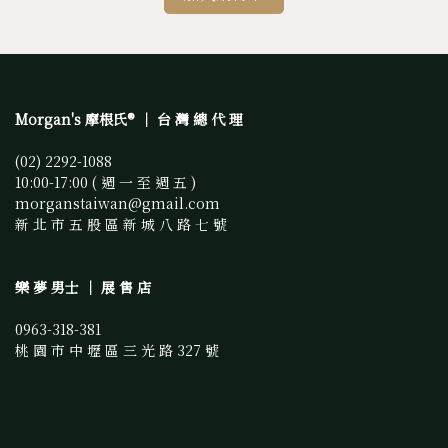
Morgan's 摩根氏® ｜ 台 灣 總 代 理
(02) 2292-1088 
10:00-17:00 ( 週 一 至 週 五 )
morganstaiwan@gmail.com 
新 北 市 五 股 區 新 城 八 路 七 號
樂 夢 男士 ｜ 展 售 店
0963-318-381
桃 園 市 中 壢 區 三 光 路 327 號