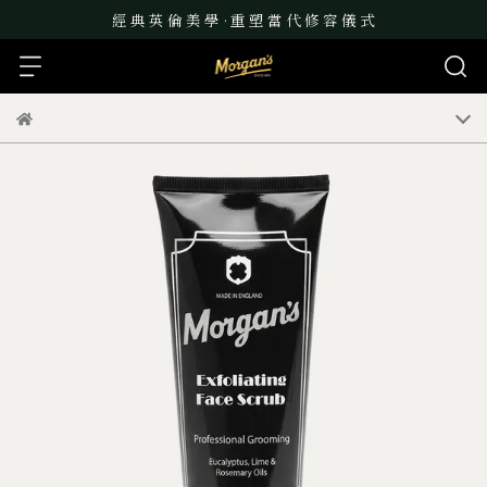
經 典 英 倫 美 學 · 重 塑 當 代 修 容 儀 式