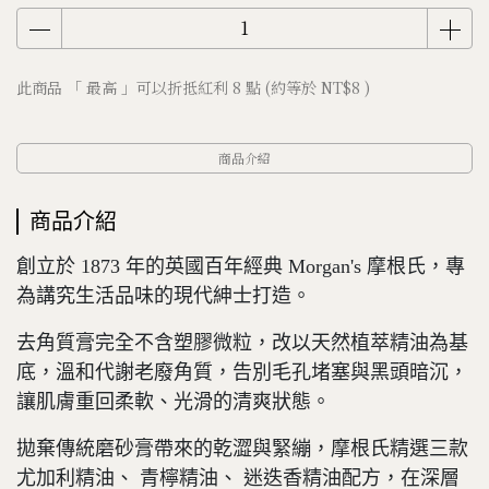
此商品 「 最高 」可以折抵紅利
8
點 (約等於
NT$8
)
商品介紹
商品介紹
創立於 1873 年的英國百年經典 Morgan's 摩根氏，專
為講究生活品味的現代紳士打造。
去角質膏完全不含塑膠微粒，改以天然植萃精油為基
底，溫和代謝老廢角質，告別毛孔堵塞與黑頭暗沉，
讓肌膚重回柔軟、光滑的清爽狀態。
拋棄傳統磨砂膏帶來的乾澀與緊繃，摩根氏精選三款
尤加利精油、 青檸精油、 迷迭香精油配方，在深層