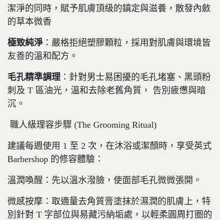
潔淨的同時，賦予肌膚頂級的鎮定與滋養，散發內斂
的草本微香
極致純淨
：嚴格拒絕塑膠顆粒，採用對肌膚與環境皆
友善的溫和配方。
毛孔精準調理
：針對男士易困擾的毛孔堵塞、黑頭粉
刺及 T 區油光，溫和去除老舊角質， 告別疲憊與暗
沉。
職人級理容步驟 (The Grooming Ritual)
建議每週使用 1 至 2 次，在沐浴或潔顏時，享受英式
Barbershop 的修容體驗：
溫潤喚醒：先以溫水潑臉，使面部毛孔微微張開。
微感按摩：取適量去角質膏塗抹於濕潤的肌膚上，特
別針對 T 字部位與易藏污納垢處，以輕柔圓周打圈的