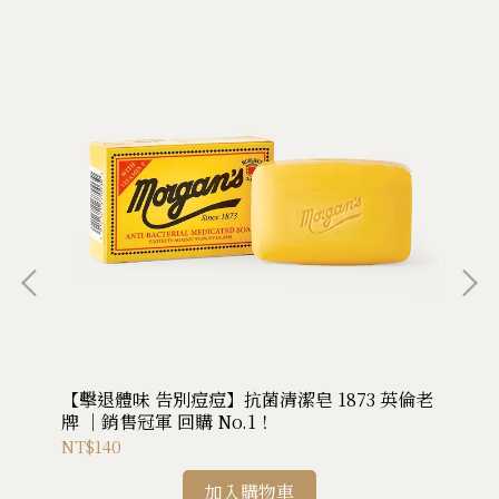
【擊退體味 告別痘痘】抗菌清潔皂 1873 英倫老
豐
牌 ｜銷售冠軍 回購 No.1！
NT$140
NT
加入購物車