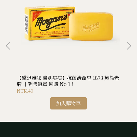
【擊退體味 告別痘痘】抗菌清潔皂 1873 英倫老
豐
牌 ｜銷售冠軍 回購 No.1！
NT$140
NT
加入購物車