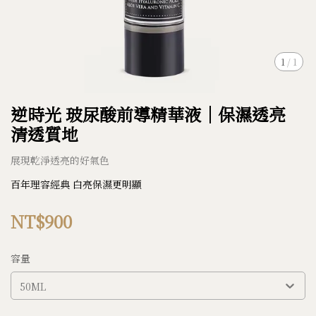
1
/
1
逆時光 玻尿酸前導精華液｜保濕透亮
清透質地
展現乾淨透亮的好氣色
百年理容經典 白亮保濕更明顯
NT$900
容量
50ML