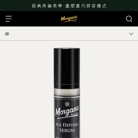
經 典 英 倫 美 學 · 重 塑 當 代 修 容 儀 式