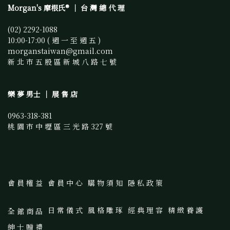
Morgan's 摩根氏® ｜ 台 灣 總 代 理
(02) 2292-1088 
10:00-17:00 ( 週 一 至 週 五 )
morganstaiwan@gmail.com 
新 北 市 五 股 區 新 城 八 路 七 號
樂 夢 男士 ｜ 展 售 店
0963-318-381
桃 園 市 中 壢 區 三 光 路 327 號
會 員 權 益
會 員 中 心
購 物 須 知
隱 私 政 策
日 常 儀 式
風 格 雕 琢
經 典 理 容
精 緻 養 護
全 館 商 品
紳 士 贈 禮