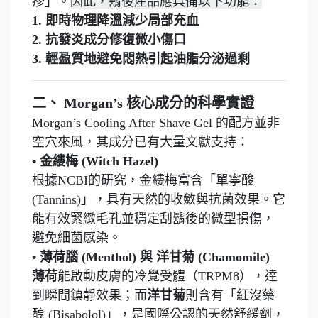
疹」。
因此，鬍後產品應具備以下功能：
1. 即時物理降溫減少局部充血
2. 抗發炎成分修復微小傷口
3. 輕盈質地避免悶熱引起油脂分泌過剩
二、 Morgan’s 核心成分的科學實證
Morgan’s Cooling After Shave Gel 的配方並非
空穴來風，其成分已有大量文獻支持：
• 金縷梅 (Witch Hazel)
根據NCBI的研究，金縷梅富含「單寧酸
(Tannins)」，具有天然的收斂與抗菌效果。它
能有效緊緻毛孔並穩定刮鬍後的微型損傷，
避免細菌感染。
• 薄荷腦 (Menthol) 與 洋甘菊 (Chamomile)
薄荷
能啟動皮膚的冷覺受體（TRPM8），達
到瞬間鎮靜效果；而
洋甘菊
則含有「紅沒藥
醇 (Bisabolol)」，是國際公認的天然舒緩劑，