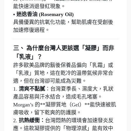
能快速消退發紅現象。
• 迷迭香油 (Rosemary Oil)
具備優異的抗氧化功能，幫助肌膚在受創後
加速修復過程。
三、 為什麼台灣人更該選「凝膠」而非
「乳液」？
許多歐美品牌的鬍後保養品偏向「乳霜」或
「乳液」質地，這在乾冷的溫帶氣候非常合
適，但在台灣卻可能成為災難。
1.
清爽不黏膩
：台灣夏季長、濕度大，乳狀
產品容易與汗水結合，造成毛孔堵塞。
Morgan’s 的**凝膠質地（Gel）**能快速被肌
膚吸收，留下乾爽的防護膜。
2.
抗熱緩衝：
台灣悶熱的環境會加速發炎反
應。這款凝膠提供的「物理涼感」能有效中