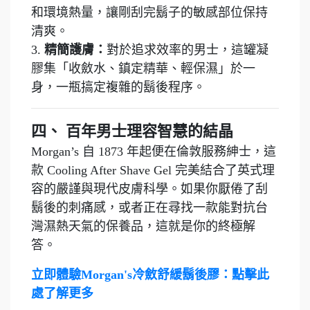
和環境熱量，讓剛刮完鬍子的敏感部位保持
清爽。
3.
精簡護膚：
對於追求效率的男士，這罐凝
膠集「收斂水、鎮定精華、輕保濕」於一
身，一瓶搞定複雜的鬍後程序。
四、 百年男士理容智慧的結晶
Morgan’s 自 1873 年起便在倫敦服務紳士，這
款 Cooling After Shave Gel 完美結合了英式理
容的嚴謹與現代皮膚科學。如果你厭倦了刮
鬍後的刺痛感，或者正在尋找一款能對抗台
灣濕熱天氣的保養品，這就是你的終極解
答。
立即體驗Morgan's冷斂舒緩鬍後膠：
點擊此
處了解更多