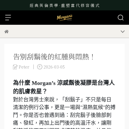
經 典 英 倫 美 學 · 重 塑 當 代 修 容 儀 式
告別刮鬍後的紅腫與悶熱！
Peter
2026-03-05
為什麼 Morgan’s 涼感鬍後凝膠是台灣人
的肌膚救星？
對於台灣男士來說，「刮鬍子」不只是每日
清潔的例行公事，更是一場與"濕熱氣候"的搏
鬥。你是否也曾遇到過：刮完鬍子後臉部刺
痛、發紅，再加上出門後的高溫汗水，讓剛