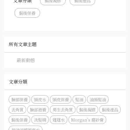
文章分類
鬍後凝膠
鬍後產品
鬍後保養
所有文章主題
最新動態
文章分類
臉部保養
頭皮水
頭皮保養
髮油
油頭髮油
去角質
臉部抱養
男生去角質
鬍後凝膠
鬍後產品
鬍後保養
洗髮精
蓬蓬水
Morgan's 磨砂膏
控油涼感頭皮水