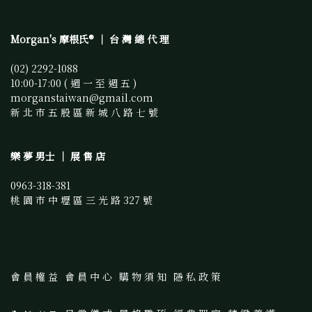
Morgan's 摩根氏® ｜ 台 灣 總 代 理
(02) 2292-1088 
10:00-17:00 ( 週 一 至 週 五 )
morganstaiwan@gmail.com 
新 北 市 五 股 區 新 城 八 路 七 號
樂 夢 男士 ｜ 展 售 店
0963-318-381
桃 園 市 中 壢 區 三 光 路 327 號
會 員 權 益
會 員 中 心
購 物 須 知
隱 私 政 策