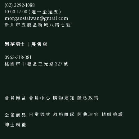
(02) 2292-1088 
10:00-17:00 ( 週 一 至 週 五 )
morganstaiwan@gmail.com 
新 北 市 五 股 區 新 城 八 路 七 號
樂 夢 男士 ｜ 展 售 店
0963-318-381
桃 園 市 中 壢 區 三 光 路 327 號
會 員 權 益
會 員 中 心
購 物 須 知
隱 私 政 策
日 常 儀 式
風 格 雕 琢
經 典 理 容
精 緻 養 護
全 館 商 品
紳 士 贈 禮