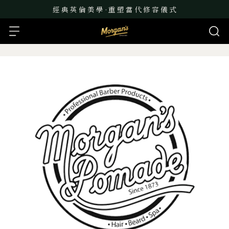
經 典 英 倫 美 學 · 重 塑 當 代 修 容 儀 式