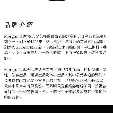
品 牌 介 紹
Morgan`s 摩根氏 是英格蘭最古老的頭髮和美容產品獨立製造
商之一，創立於1873年，迄今已經百年歷史的英國髮油品牌。
創辦人Robert Martin一開始於自家開始研發，手工攪料、裝
填、貼瓶，首款產品是一款洗發精，上市後獲得廣大消費者好
評。
Morgan`s 摩根氏專研各類男士造型專用產品，包括髮油、髮
蠟、修容產品、護膚產品及沐浴產品，其中最受歡迎的髮油，
及獨特的配方頭髮不容易糾結拉扯，已經銷售超過50個國家，
秉持小量生產確保品質，國際明星及頂級髮廊所御用，榮獲各
界好評至今依然暢銷。如今，摩根在全球許多國家都是家喻戶
曉的品牌。