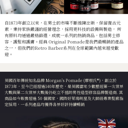
自1873年創立以來，在男士的市場不斷推陳出新，保留復古元
素，秉持家族嚴謹的經營理念，採用更科技的設備與製造， 所
有原料均通過嚴格篩選，成就一系列的熱銷商品，包括男士修
容，護髮和護膚。經典 Original Pomade是我們最暢銷的產品
之一，但我們的Retro Barber系列在全球範圍內越來越受歡
迎。
英國百年傳統知名品牌 Morgan's Pomade (摩根氏®)，創立於
1873年，至今已經超過140年歷史，是英國當地少數歷經第一次世界
大戰與第二次世界大戰後仍屹立不搖的男性造型修容品牌製造商. 其
商品如今販售超過 50 個國家，國際好萊塢明星及大師級專業髮廊指
定採用，一系列產品均獲得各界好評持續暢銷